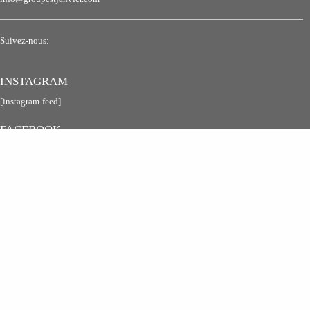
Suivez-nous:
INSTAGRAM
[instagram-feed]
FACEBOOK
INFOLETTRE
Restez informé avec nos trucs et conseils qui pourrait vous faire gagner du temps
et de l'argent pour vos futurs projets.
S'INSCRIRE